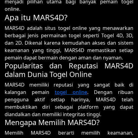
menjadi pilihan utama bagi banyak pemain togel
online.
Apa itu MARS4D?
MARS4D adalah situs togel online yang menawarkan
berbagai jenis permainan togel seperti Togel 4D, 3D,
dan 2D. Dikenal karena kemudahan akses dan sistem
keamanan yang tinggi, MARS4D memastikan setiap
pemain dapat bermain dengan aman dan nyaman.
Popularitas dan Reputasi MARS4D
dalam Dunia Togel Online
MARS4D memiliki reputasi yang sangat baik di
kalangan pemain
togel online
. Dengan ribuan
pengguna aktif setiap harinya, MARS4D telah
membuktikan diri sebagai platform yang dapat
diandalkan dan memiliki integritas tinggi.
Mengapa Memilih MARS4D?
Memilih MARS4D berarti memilih keamanan,