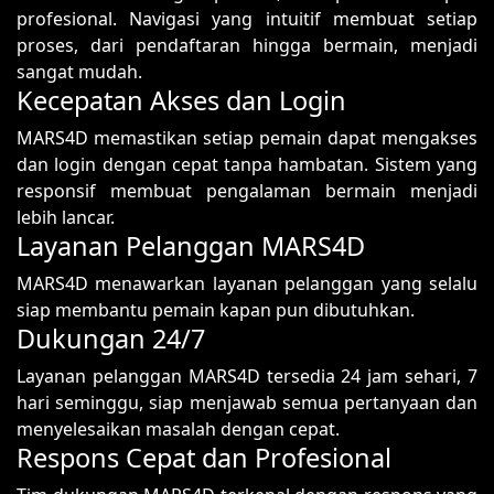
profesional. Navigasi yang intuitif membuat setiap
proses, dari pendaftaran hingga bermain, menjadi
sangat mudah.
Kecepatan Akses dan Login
MARS4D memastikan setiap pemain dapat mengakses
dan login dengan cepat tanpa hambatan. Sistem yang
responsif membuat pengalaman bermain menjadi
lebih lancar.
Layanan Pelanggan MARS4D
MARS4D menawarkan layanan pelanggan yang selalu
siap membantu pemain kapan pun dibutuhkan.
Dukungan 24/7
Layanan pelanggan MARS4D tersedia 24 jam sehari, 7
hari seminggu, siap menjawab semua pertanyaan dan
menyelesaikan masalah dengan cepat.
Respons Cepat dan Profesional