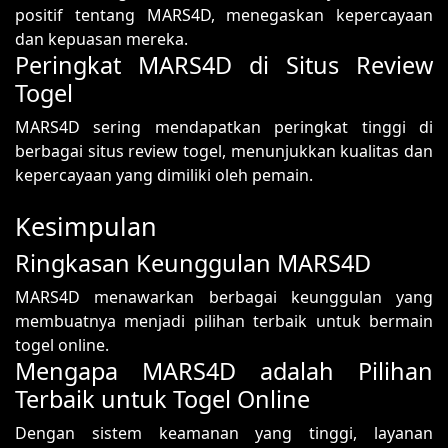
positif tentang MARS4D, menegaskan kepercayaan
dan kepuasan mereka.
Peringkat MARS4D di Situs Review
Togel
MARS4D sering mendapatkan peringkat tinggi di
berbagai situs review togel, menunjukkan kualitas dan
kepercayaan yang dimiliki oleh pemain.
Kesimpulan
Ringkasan Keunggulan MARS4D
MARS4D menawarkan berbagai keunggulan yang
membuatnya menjadi pilihan terbaik untuk bermain
togel online.
Mengapa MARS4D adalah Pilihan
Terbaik untuk Togel Online
Dengan sistem keamanan yang tinggi, layanan