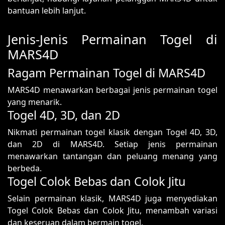
bantuan lebih lanjut.
Jenis-Jenis Permainan Togel di
MARS4D
Ragam Permainan Togel di MARS4D
MARS4D menawarkan berbagai jenis permainan togel
yang menarik.
Togel 4D, 3D, dan 2D
Nikmati permainan togel klasik dengan Togel 4D, 3D,
dan 2D di MARS4D. Setiap jenis permainan
menawarkan tantangan dan peluang menang yang
berbeda.
Togel Colok Bebas dan Colok Jitu
Selain permainan klasik, MARS4D juga menyediakan
Togel Colok Bebas dan Colok Jitu, menambah variasi
dan keseruan dalam bermain togel.